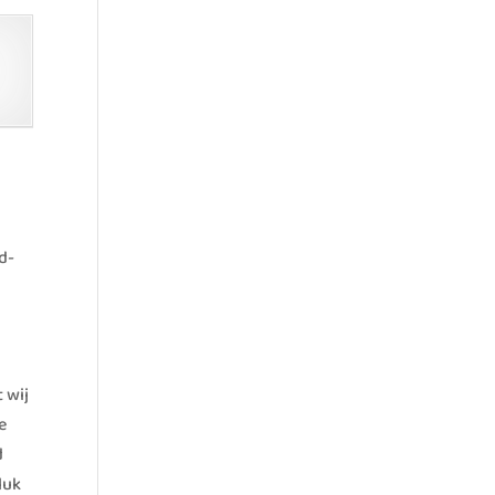
d-
 wij
e
d
luk