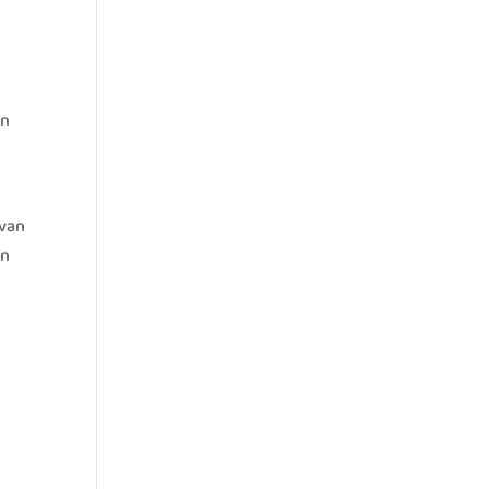
en
 van
en