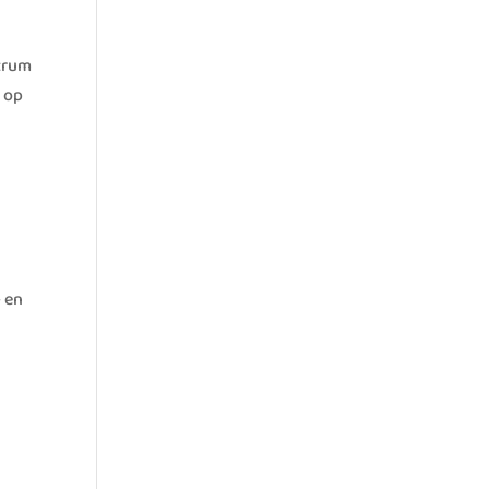
ntrum
e op
- en