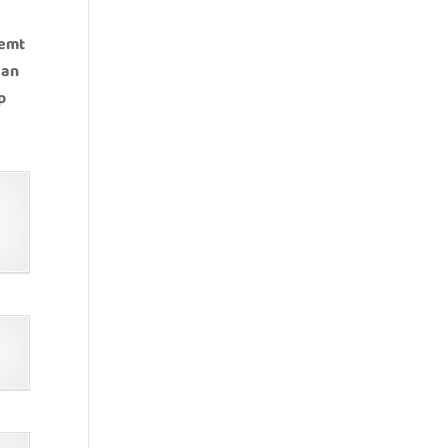
eemt
an
p