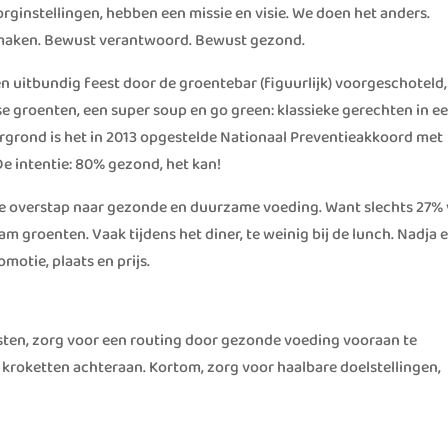
orginstellingen, hebben een missie en visie. We doen het anders.
 maken. Bewust verantwoord. Bewust gezond.
 uitbundig feest door de groentebar (figuurlijk) voorgeschoteld,
se groenten, een super soup en go green: klassieke gerechten in e
rgrond is het in 2013 opgestelde Nationaal Preventieakkoord met
e intentie: 80% gezond, het kan!
de overstap naar gezonde en duurzame voeding. Want slechts 27%
m groenten. Vaak tijdens het diner, te weinig bij de lunch. Nadja 
omotie, plaats en prijs.
sten, zorg voor een routing door gezonde voeding vooraan te
kroketten achteraan. Kortom, zorg voor haalbare doelstellingen,