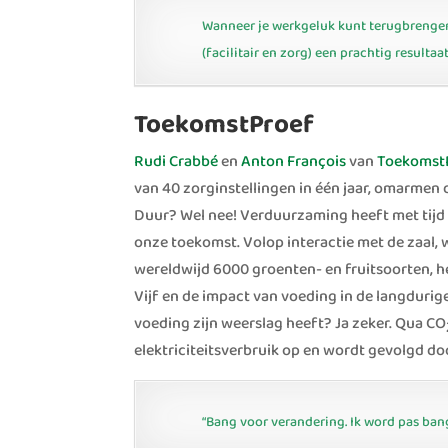
Wanneer je werkgeluk kunt terugbrengen b
(facilitair en zorg) een prachtig result
ToekomstProef
Rudi Crabbé
en
Anton François
van
Toekomst
van 40 zorginstellingen in één jaar, omarmen
Duur? Wel nee! Verduurzaming heeft met tijd 
onze toekomst. Volop interactie met de zaal, w
wereldwijd 6000 groenten- en fruitsoorten, he
Vijf en de impact van voeding in de langdurige 
voeding zijn weerslag heeft? Ja zeker. Qua CO
elektriciteitsverbruik op en wordt gevolgd d
“Bang voor verandering. Ik word pas bang 