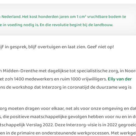
Nederland. Het kost honderden jaren om 1 cm² vruchtbare bodem te
e in voeding nodig is. En die revolutie begint bij de landbouw.
f in gesprek, blijf overtuigen en laat zien. Geef niet op!
n Midden-Drenthe met dagelijkse tot specialistische zorg, in Noor
 zo’n 1400 medewerkers en ruim 1000 vrijwilligers.
Elly van der
dens de workshop dat Interzorg in coronatijd de duurzame weg is
 zorg moeten dragen voor elkaar, net als voor onze omgeving en dat
, die positieve maatschappelijke gevolgen hebben voor nu en in d
schappelijk Verslag 2022. Deze Interzorg-visie is in 2022 gegroei
ken in de primaire en ondersteunende werkprocessen. Met werkge