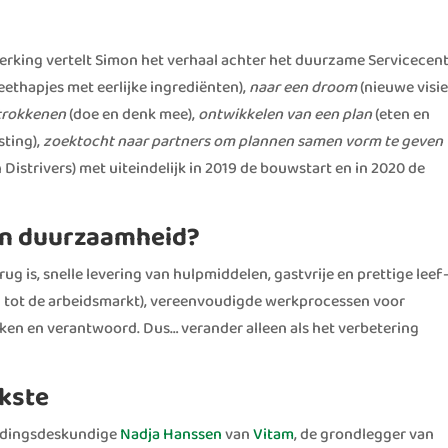
rking vertelt Simon het verhaal achter het duurzame Servicece
ethapjes met eerlijke ingrediënten),
naar een droom
(nieuwe visi
trokkenen
(doe en denk mee),
ontwikkelen van een plan
(eten en
sting),
zoektocht naar partners om plannen samen vorm te geven
Distrivers) met uiteindelijk in 2019 de bouwstart en in 2020 de
.
 en duurzaamheid?
ug is, snelle levering van hulpmiddelen, gastvrije en prettige leef
tot de arbeidsmarkt), vereenvoudigde werkprocessen voor
en en verantwoord. Dus… verander alleen als het verbetering
jkste
dingsdeskundige
Nadja Hanssen
van
Vitam
, de grondlegger van