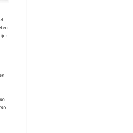
el
eten
ijn:
an
pen
ren