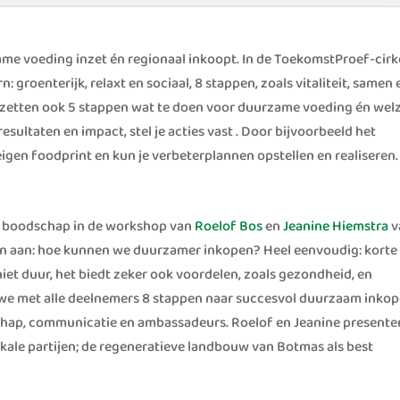
zame voeding inzet én regionaal inkoopt. In de ToekomstProef-cirk
 groenterijk, relaxt en sociaal, 8 stappen, zoals vitaliteit, samen 
 zetten ook 5 stappen wat te doen voor duurzame voeding én welz
ultaten en impact, stel je acties vast . Door bijvoorbeeld het
 eigen foodprint en kun je verbeterplannen opstellen en realiseren.
n boodschap in de workshop van
Roelof Bos
en
Jeanine Hiemstra
v
ten aan: hoe kunnen we duurzamer inkopen? Heel eenvoudig: korte
niet duur, het biedt zeker ook voordelen, zoals gezondheid, en
n we met alle deelnemers 8 stappen naar succesvol duurzaam inko
rschap, communicatie en ambassadeurs. Roelof en Jeanine presente
ale partijen; de regeneratieve landbouw van Botmas als best