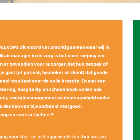
ELKOM! Dit woord vat prachtig samen waar wij in
itair manager in de zorg is het onze roeping om
en er bovendien voor te zorgen dat hun bezoek of
 je gast (of patiënt, bezoeker of cliënt) dat goede
maal resultaat over de volle breedte. En wat een
tering, hospitality en schoonmaak vallen ook
beheer, energiemanagement en duurzaamheid onder
te denken van bijvoorbeeld vastgoed,
nkoop en contractbeheer?
ng voor staf- en leidinggevende functionarissen