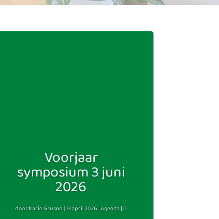
Voorjaar
symposium 3 juni
2026
door
Karin Gruson
|
13 april 2026
|
Agenda
| 0