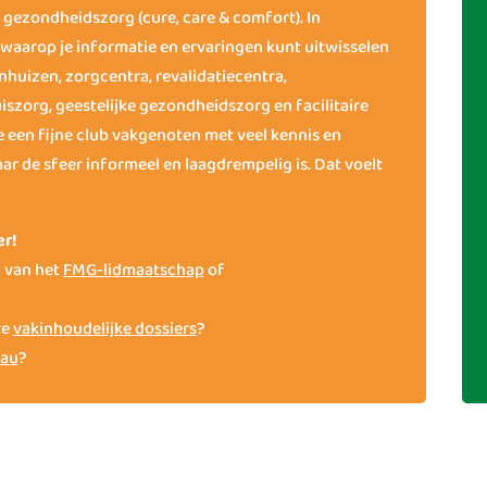
e gezondheidszorg (cure, care & comfort). In
waarop je informatie en ervaringen kunt uitwisselen
kenhuizen, zorgcentra, revalidatiecentra,
iszorg, geestelijke gezondheidszorg en facilitaire
we een fijne club vakgenoten met veel kennis en
ar de sfeer informeel en laagdrempelig is. Dat voelt
er!
 van het
FMG-lidmaatschap
of
te
vakinhoudelijke dossiers
?
eau
?