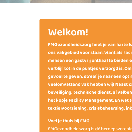
Welkom!
FMGezondheidszorg heet je van harte W
ons vakgebied voor staan. Want als facil
mensen een gastvrij onthaal te bieden 
verblijf tot in de puntjes verzorgd is. Om
gevoel te geven, streef je naar een opti
veelomvattend vak hebben wij! Naast ca
beveiliging, technische dienst, afval
het kopje Facility Management. En wat 
textielvoorziening, crisisbeheersing, i
Voel je thuis bij FMG
FMGezondheidszorg is dé beroepsverenigi