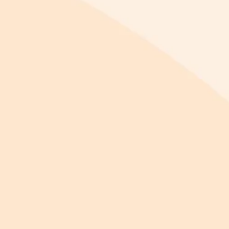
prachtige en passende plek: het Nationaal...
Op uitnodiging van CleanLease bracht een
groep FMG-leden onlangs een bezoek aan de
wasserij in Raalte. Dit werkbezoek was...