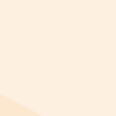
Woensdag 12 november 2025 hield FMG het
najaar symposium voor haar leden. Op een