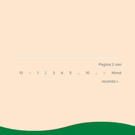
Gefeliciteerd, finalisten en finaleteams! De
jury heeft in onderling overleg besloten wie de
6 toppers en 4 topteams zijn...
Pagina 2 van
13
«
1
2
3
4
5
...
10
...
»
Minst
recente »