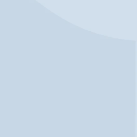
juli a.s. van 14:00 – 15:30 uur. We gaan in
...