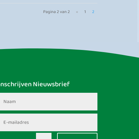
Pagina 2 van 2
«
1
2
Inschrijven Nieuwsbrief